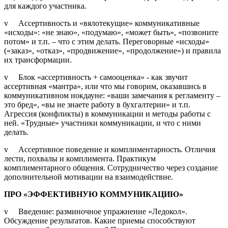
для каждого участника.
v Ассертивность и «вялотекущие» коммуникативные
«исходы»: «не знаю», «подумаю», «может быть», «позвоните
потом» и т.п. – что с этим делать. Переговорные «исходы»
(«заказ», «отказ», «продвижение», «продолжение») и правила
их трансформации.
v Блок «ассертивность + самооценка» - как звучит
ассертивная «мантра», или что мы говорим, оказавшись в
коммуникативном нокдауне: «ваши замечания к регламенту –
это бред», «вы не знаете работу в бухгалтерии» и т.п.
Агрессия (конфликты) в коммуникации и методы работы с
ней. «Трудные» участники коммуникации, и что с ними
делать.
v Ассертивное поведение и комплиментарность. Отличия
лести, похвалы и комплимента. Практикум
комплиментарного общения. Сотрудничество через создание
дополнительной мотивации на взаимодействие.
ПРО «ЭФФЕКТИВНУЮ КОММУНИКАЦИЮ»
v Введение: разминочное упражнение «Ледокол».
Обсуждение результатов. Какие приемы способствуют