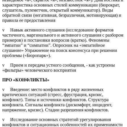
характеристика основных стилей коммуникации (бюрократ,
слушатель, пулеметчик, открытый коммуникатор). Виды
обратной связи (негативная, безразличная, мотивирующая) и
правила ее предоставления
v Навык активного слушания (исследование форматов
частичного, маргинального и активного слушания с разбором
примеров) и постановки вопросов (кратко). Феномены
“эмпатии” и “симпатии”. Опросник на «эмпатийное
слушание» Упражнение на поиск консенсуса при решении
проблемы («Бюропарк»).
v Прием и передача устного сообщения, - как устроены
«фильтры» человеческого восприятия
ПРО «КОНФЛИКТЫ»
v Введение: место конфликтов в ряду жизненных
критических ситуаций (стресс, фрустрация, кризис,
конфликт). Типы и источники конфликтов. Структура
конфликта. Сигналы конфликта (дискомфорт, инцидент,
напряжение, кризис). Стадии разрешения конфликтов.
v Исследование основных стратегий урегулирования
конфликтов и ситуационных особенностей их применимости