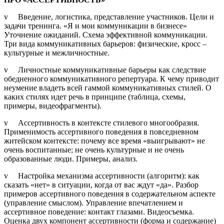
v Введение, логистика, представление участников. Цели и
задачи тренинга. «Я и мои коммуникации в бизнесе»
Уточнение ожиданий. Схема эффективной коммуникации.
Три вида коммуникативных барьеров: физические, кросс –
культурные и межличностные.
v Личностные коммуникативные барьеры как следствие
обедненного коммуникативного репертуара. К чему приводит
неумение владеть всей гаммой коммуникативных стилей. О
каких стилях идет речь в принципе (таблица, схемы,
примеры, видеофрагменты).
v Ассертивность в контексте стилевого многообразия.
Применимость ассертивного поведения в повседневном
житейском контексте: почему все время «выигрывают» не
очень воспитанные; не очень культурные и не очень
образованные люди. Примеры, анализ.
v Настройка механизма ассертивности (алгоритм): как
сказать «нет» в ситуации, когда от вас ждут «да». Разбор
примеров ассертивного поведения в содержательном аспекте
(управление смыслом). Управление впечатлением и
ассертивное поведение: контакт глазами. Видеосъемка.
Оценка двух компонент ассертивности (форма и содержание)