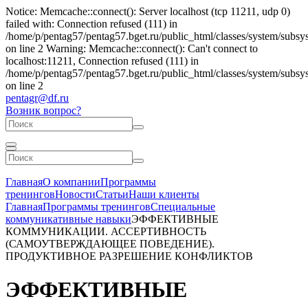
Notice: Memcache::connect(): Server localhost (tcp 11211, udp 0)
failed with: Connection refused (111) in
/home/p/pentag57/pentag57.bget.ru/public_html/classes/system/subs
on line 2 Warning: Memcache::connect(): Can't connect to
localhost:11211, Connection refused (111) in
/home/p/pentag57/pentag57.bget.ru/public_html/classes/system/subs
on line 2
pentagr@df.ru
Возник вопрос?
Главная
О компании
Программы
тренингов
Новости
Статьи
Наши клиенты
Главная
Программы тренингов
Специальные
коммуникативные навыки
ЭФФЕКТИВНЫЕ
КОММУНИКАЦИИ. АССЕРТИВНОСТЬ
(САМОУТВЕРЖДАЮЩЕЕ ПОВЕДЕНИЕ).
ПРОДУКТИВНОЕ РАЗРЕШЕНИЕ КОНФЛИКТОВ
ЭФФЕКТИВНЫЕ