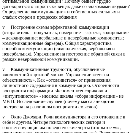
оптимальной коммуникации? Почему бывает трудно
договориться о «простых» вещах даже со знакомыми людьми?
Определение «коммуникации» и собственных сильных и
слабых сторон в процессах общения
v Построение схемы эффективной коммуникации
(отправитель – получатель; намерение – эффект; кодирование
– декодирование; вербальные и невербальные компоненты;
коммуникационные барьеры). Общая характеристика
способов коммуникации (символическая, вербальная и
невербальная). Упражнение на построение обратной связи в
рамках невербальной коммуникации.
v Коммуникативные трудности, обусловленные
«личностной картиной мира». Упражнение «тест на
объективность». Как «отслаиваться» от привнесения
личностного содержания в коммуникацию. Особенности
восприятия информации. Феномен «сенсориков» и
«интуитивистов» - нюансы шкалы «сбора информации» из
MBTI. Исследование случаев (почему масса анекдотов
построена на различном восприятии смыслов)
v Окно Джохари. Роли коммуникатора и его отношение к
себе и другим. Четыре психологических сектора и
соответствующие им поведенческие черты (открытое «я»,
невидимое «я», скрытое «я», неизвестное «я»). Диагностика и