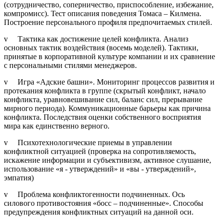
(сотрудничество, соперничество, приспособление, избежание,
компромисс). Тест описания поведения Томаса – Килмена.
Построение персонального профиля предпочитаемых стилей.
v Тактика как достижение целей конфликта. Анализ
основных тактик воздействия (восемь моделей). Тактики,
принятые в корпоративной культуре компании и их сравнение
с персональными стилями менеджеров.
v Игра «Адские башни». Мониторинг процессов развития и
протекания конфликта в группе (скрытый конфликт, начало
конфликта, уравновешивание сил, баланс сил, прерывание
мирного периода). Коммуникационные барьеры как причина
конфликта. Последствия оценки собственного восприятия
мира как единственно верного.
v Психотехнологические приемы в управлении
конфликтной ситуацией (проверка на сопротивляемость,
искажение информации и субъективизм, активное слушание,
использование «я - утверждений» и «вы - утверждений»,
эмпатия)
v Проблема конфликтогенности подчиненных. Ось
силового противостояния «босс – подчиненные». Способы
предупреждения конфликтных ситуаций на данной оси.